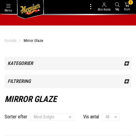
0
Søg
Kurv
Min Konto
Menu
1
-2 DAGES LEVERING
Forside
Mirror Glaze
KATEGORIER
FILTRERING
MIRROR GLAZE
Sorter efter
Vis antal