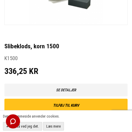
Slibeklods, korn 1500
K1500
336,25 KR
SE DETALJER
TILFØJ TIL KURV
Denne hjemmeside anvender cookies.
OK, så ved jeg det.
Læs mere