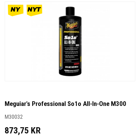
Meguiar's Professional So1o All-In-One M300
M30032
873,75 KR