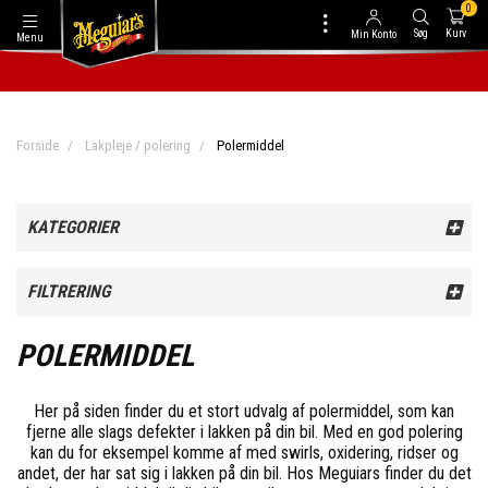
0
Søg
Kurv
Min Konto
Menu
1
-2 DAGES LEVERING
Forside
Lakpleje / polering
Polermiddel
KATEGORIER
FILTRERING
POLERMIDDEL
Her på siden finder du et stort udvalg af polermiddel, som kan
fjerne alle slags defekter i lakken på din bil. Med en god polering
kan du for eksempel komme af med swirls, oxidering, ridser og
andet, der har sat sig i lakken på din bil. Hos Meguiars finder du det