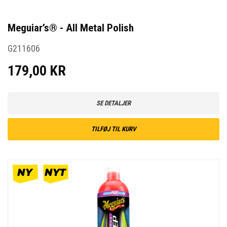
Meguiar’s® - All Metal Polish
G211606
179,00 KR
SE DETALJER
TILFØJ TIL KURV