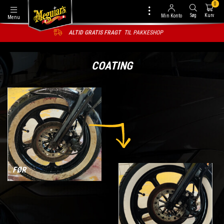
0
Søg
Kurv
Min Konto
Menu
1
-2 DAGES LEVERING
COATING
FØR