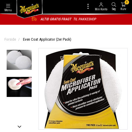
0
Søg
Kurv
Min Konto
Menu
ALTID GRATIS FRAGT
TIL PAKKESHOP
Forside
Even Coat Applicator (2er Pack)