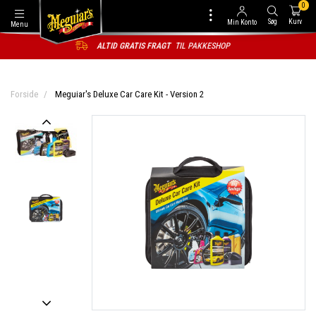
0
Søg
Kurv
Min Konto
Menu
ALTID GRATIS FRAGT
TIL PAKKESHOP
Forside
Meguiar's Deluxe Car Care Kit - Version 2