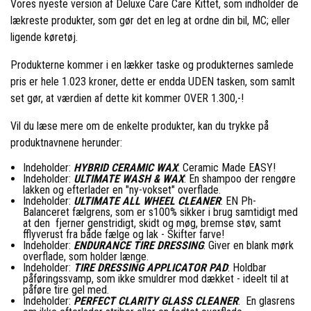
Vores nyeste version af Deluxe Care Care Kittet, som indholder de
lækreste produkter, som gør det en leg at ordne din bil, MC; eller
ligende køretøj.
Produkterne kommer i en lækker taske og produkternes samlede
pris er hele 1.023 kroner, dette er endda UDEN tasken, som samlt
set gør, at værdien af dette kit kommer OVER 1.300,-!
Vil du læse mere om de enkelte produkter, kan du trykke på
produktnavnene herunder:
Indeholder:
HYBRID CERAMIC WAX
: Ceramic Made EASY!
Indeholder:
ULTIMATE WASH & WAX
: En shampoo der rengøre
lakken og efterlader en "ny-vokset" overflade.
Indeholder:
ULTIMATE ALL WHEEL CLEANER
: EN Ph-
Balanceret fælgrens, som er s100% sikker i brug samtidigt med
at den fjerner genstridigt, skidt og møg, bremse støv, samt
fflyverust fra både fælge og lak - Skifter farve!
Indeholder:
ENDURANCE TIRE DRESSING
: Giver en blank mørk
overflade, som holder længe.
Indeholder:
TIRE DRESSING APPLICATOR PAD
: Holdbar
påføringssvamp, som ikke smuldrer mod dækket - ideelt til at
påføre tire gel med.
Indeholder:
PERFECT CLARITY GLASS CLEANER
: En glasrens