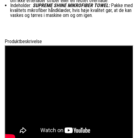
om ikke efterlader striber eller en fedtet overflade.
Indeholder:
SUPREME SHINE MIKROFIBER TOWEL
:
Pakke med
kvalitets mikrofiber håndklæder, hvis høje kvalitet gør, at de kan
vaskes og tørres i maskine om og om igen.
Produktbeskrivelse