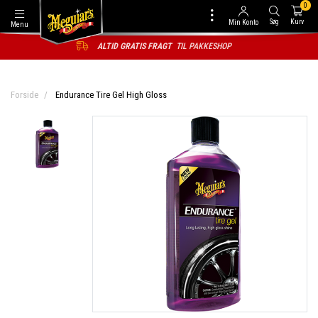
0
Søg
Kurv
Min Konto
Menu
ALTID GRATIS FRAGT
TIL PAKKESHOP
Forside
Endurance Tire Gel High Gloss