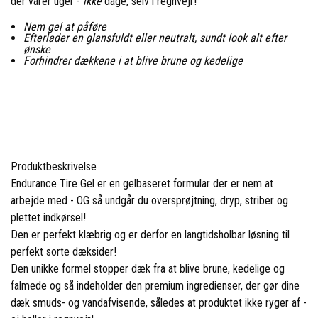
der varer uger -
ikke
dage, selv i regnvejr!
Nem gel at påføre
Efterlader en glansfuldt eller neutralt, sundt look alt efter
ønske
Forhindrer dækkene i at blive brune og kedelige
Produktbeskrivelse
Endurance Tire Gel er en gelbaseret formular der er nem at
arbejde med - OG så undgår du oversprøjtning, dryp, striber og
plettet indkørsel!
Den er perfekt klæbrig og er derfor en langtidsholbar løsning til
perfekt sorte dæksider!
Den unikke formel stopper dæk fra at blive brune, kedelige og
falmede og så indeholder den premium ingredienser, der gør dine
dæk smuds- og vandafvisende, således at produktet ikke ryger af -