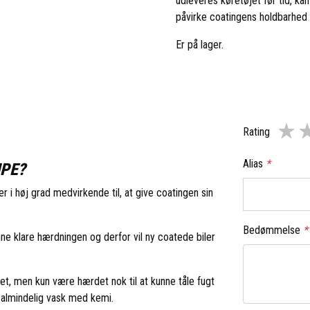
udleveres køretøjet før tid, ka
påvirke coatingens holdbarhed i
Er på lager.
Rating
Alias
*
MPE?
i høj grad medvirkende til, at give coatingen sin
Bedømmelse
*
ne klare hærdningen og derfor vil ny coatede biler
det, men kun være hærdet nok til at kunne tåle fugt
 almindelig vask med kemi.