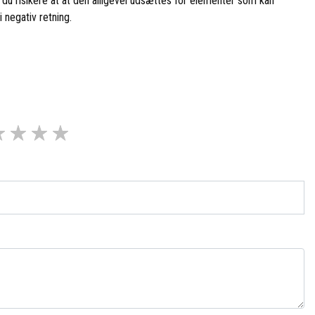
n du risikere at at den alligevel udsættes for elementer som kan
 negativ retning.