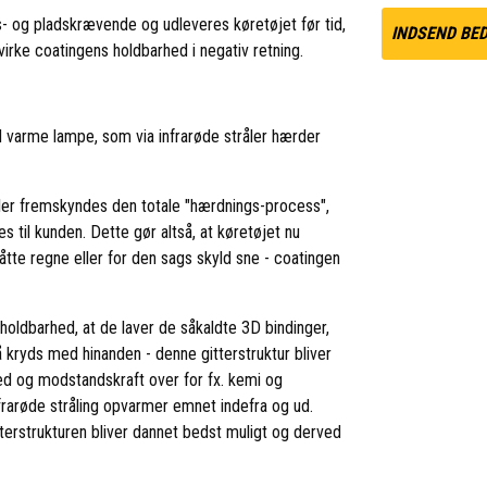
ds- og pladskrævende og udleveres køretøjet før tid,
INDSEND BE
virke coatingens holdbarhed i negativ retning.
d varme lampe, som via infrarøde stråler hærder
ler fremskyndes den totale "hærdnings-process",
 til kunden. Dette gør altså, at køretøjet nu
tte regne eller for den sags skyld sne - coatingen
holdbarhed, at de laver de såkaldte 3D bindinger,
å kryds med hinanden - denne gitterstruktur bliver
ed og modstandskraft over for fx. kemi og
nfrarøde stråling opvarmer emnet indefra og ud.
itterstrukturen bliver dannet bedst muligt og derved