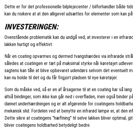
Dette er for det professionelle bilplejecenter / bilforhandler både ti
kan du risikere at at den alligevel udsættes for elementer som kan på
INVESTERINGEN:
Ovenstående problematik kan du undgå ved, at investerer i en infrarø
lakken hurtigt og effektivt.
Når en coating opvarmes og dermed tvangshærdes via infrarøde strå
således at coatingen er tæt på maksimal styrke når køretøjet udleveres
sagtens kan tåle at blive opbevaret udendørs selvom det eventuelt må
kan nu holde til det og du får frigjort pladsen til nye køretøjer.
Som du måske ved, så er en af årsagerne til at en coating har så lang 
altså bindinger, som ikke kun går ned i overfladen, men også binder p
dannet underhærdningen og er alt afgørende for coatingens holdbarh
mekanisk slid. Fordelen ved at benytte en infrarød lampe er, at den i
Dette sikre at coatingens "hæftning" til selve lakken bliver optimal, g
bliver coatingens holdbarhed betydeligt bedre.