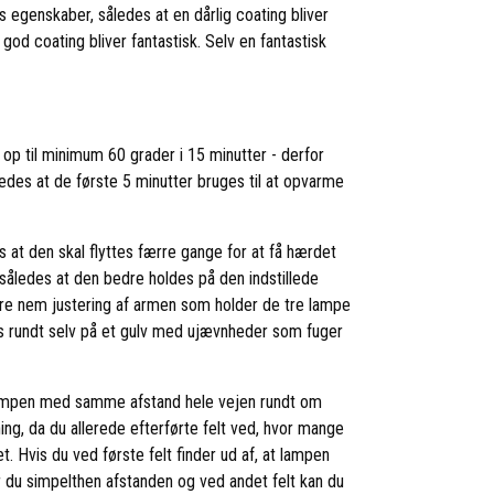
egenskaber, således at en dårlig coating bliver
god coating bliver fantastisk. Selv en fantastisk
op til minimum 60 grader i 15 minutter - derfor
edes at de første 5 minutter bruges til at opvarme
at den skal flyttes færre gange for at få hærdet
således at den bedre holdes på den indstillede
kre nem justering af armen som holder de tre lampe
es rundt selv på et gulv med ujævnheder som fuger
 lampen med samme afstand hele vejen rundt om
g, da du allerede efterførte felt ved, hvor mange
 Hvis du ved første felt finder ud af, at lampen
ser du simpelthen afstanden og ved andet felt kan du