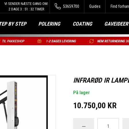
VI SENDER NÆSTE GANG OM:
53659700
Guides
Find forhan
2
DAGE
3
:
51
:
31
TIMER
TEP BY STEP
POLERING
COATING
GAVEIDEER
T
TIL PAKKESHOP
1
-2 DAGES LEVERING
NEM RETURNERING
3
INFRARØD IR LAMP
På lager
10.750,00 KR