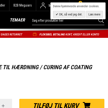
0
dler
B2B Meguiars
Min Konto
Denne hjemmeside anvender cookies.
OK, så ved jeg det.
Læs mere
TEMAER
0 DAGES RETURRET
FLEKSIBEL BETALING
KORT, KREDIT ELLER KONTO
E TIL HÆRDNING / CURING AF COATING
TILFØJ TIL KURV