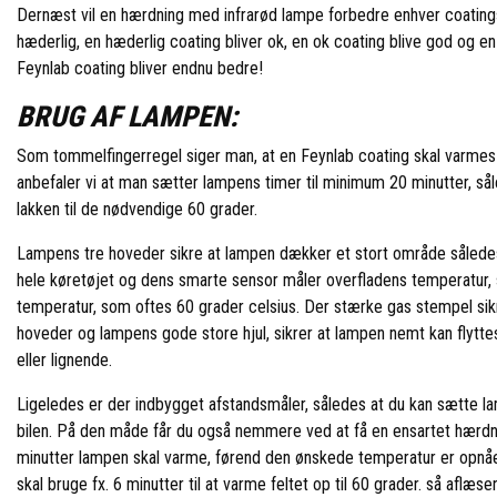
Dernæst vil en hærdning med infrarød lampe forbedre enhver coatings 
hæderlig, en hæderlig coating bliver ok, en ok coating blive god og en 
Feynlab coating bliver endnu bedre!
BRUG AF LAMPEN:
Som tommelfingerregel siger man, at en Feynlab coating skal varmes 
anbefaler vi at man sætter lampens timer til minimum 20 minutter, sål
lakken til de nødvendige 60 grader.
Lampens tre hoveder sikre at lampen dækker et stort område således 
hele køretøjet og dens smarte sensor måler overfladens temperatur, 
temperatur, som oftes 60 grader celsius. Der stærke gas stempel si
hoveder og lampens gode store hjul, sikrer at lampen nemt kan flytt
eller lignende.
Ligeledes er der indbygget afstandsmåler, således at du kan sætte
bilen. På den måde får du også nemmere ved at få en ensartet hærdnin
minutter lampen skal varme, førend den ønskede temperatur er opnået.
skal bruge fx. 6 minutter til at varme feltet op til 60 grader. så aflæ