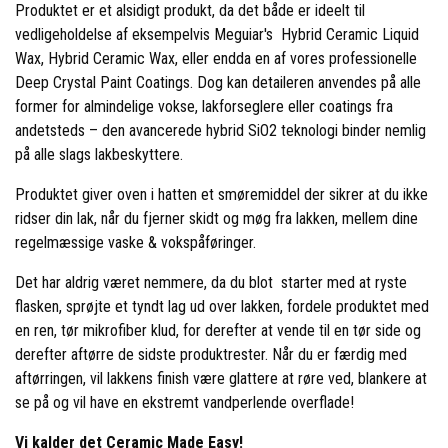
Produktet er et alsidigt produkt, da det både er ideelt til
vedligeholdelse af eksempelvis
Meguiar's Hybrid Ceramic Liquid
Wax
,
Hybrid Ceramic Wax
, eller endda en af vores professionelle
Deep Crystal Paint Coatings. Dog kan detaileren anvendes på alle
former for almindelige vokse, lakforseglere eller coatings fra
andetsteds – den avancerede hybrid SiO2 teknologi binder nemlig
på alle slags lakbeskyttere.
Produktet giver oven i hatten et smøremiddel der sikrer at du ikke
ridser din lak, når du fjerner skidt og møg fra lakken, mellem dine
regelmæssige vaske & vokspåføringer.
Det har aldrig været nemmere, da du blot starter med at ryste
flasken, sprøjte et tyndt lag ud over lakken, fordele produktet med
en ren, tør mikrofiber klud, for derefter at vende til en tør side og
derefter aftørre de sidste produktrester. Når du er færdig med
aftørringen, vil lakkens finish være glattere at røre ved, blankere at
se på og vil have en ekstremt vandperlende overflade!
Vi kalder det Ceramic Made Easy!