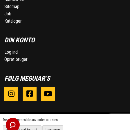
Sitemap
Job
Kataloger
DIN KONTO
Log ind
Opret bruger
FØLG MEGUIAR’S
Denne hjemmeside anvender cookies.
OK, så ved jeg det.
Læs mere