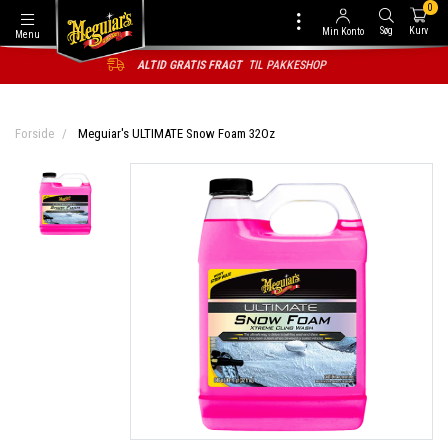
0
Søg
Kurv
Min Konto
Menu
ALTID GRATIS FRAGT
TIL PAKKESHOP
Forside
Meguiar's ULTIMATE Snow Foam 32Oz