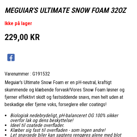
MEGUIAR'S ULTIMATE SNOW FOAM 32OZ
Ikke på lager
229,00 KR
Varenummer : G191532
Meguiar's Ultimate Snow Foam er en pH-neutral, kraftigt
skummende og klæbende forvask!Vores Snow Foam løsner og
fjerner effektivt skidt og fastsiddende snavs, men helt uden at
beskadige eller fjerne voks, forseglere eller coatings!
Biologisk nedebrydeligt, pH-balanceret OG 100% sikker
overfor lak og dens beskyttelse!
Ideel til coatede overflader.
Klæber sig fast til overfladen - som ingen andre!
Let snavsede biler kan sagtens rengøres alene med blot