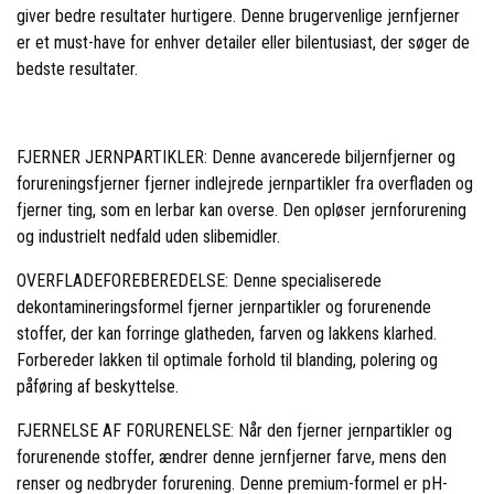
giver bedre resultater hurtigere. Denne brugervenlige jernfjerner
er et must-have for enhver detailer eller bilentusiast, der søger de
bedste resultater.
FJERNER JERNPARTIKLER: Denne avancerede biljernfjerner og
forureningsfjerner fjerner indlejrede jernpartikler fra overfladen og
fjerner ting, som en lerbar kan overse. Den opløser jernforurening
og industrielt nedfald uden slibemidler.
OVERFLADEFOREBEREDELSE: Denne specialiserede
dekontamineringsformel fjerner jernpartikler og forurenende
stoffer, der kan forringe glatheden, farven og lakkens klarhed.
Forbereder lakken til optimale forhold til blanding, polering og
påføring af beskyttelse.
FJERNELSE AF FORURENELSE: Når den fjerner jernpartikler og
forurenende stoffer, ændrer denne jernfjerner farve, mens den
renser og nedbryder forurening. Denne premium-formel er pH-