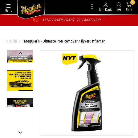
0
Søg
Kurv
Min Konto
Menu
1
-2 DAGES LEVERING
Forside
Meguiar’s - Ultimate Iron Remover / flyverustfjerner