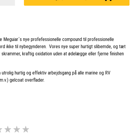
 Meguiar´s nye profefessionelle compound til professionelle
ord ikke til nybegynderen.
Vores nye super hurtigt slibemde, og tæt
 skrammer, kraftig oxidation uden at ødelægge eller fjerne finishen
n utrolig hurtig og effektiv arbejdsgang på alle marine og RV
.v.) gelcoat overflader.