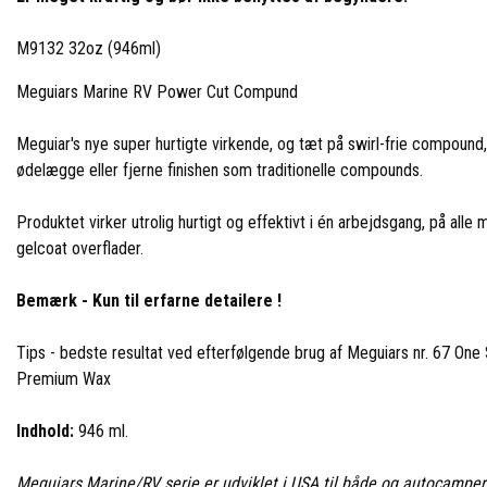
M9132 32oz (946ml)
Meguiars Marine RV Power Cut Compund
Meguiar's nye super hurtigte virkende, og tæt på swirl-frie compound,
ødelægge eller fjerne finishen som traditionelle compounds.
Produktet virker utrolig hurtigt og effektivt i én arbejdsgang, på al
gelcoat overflader.
Bemærk - Kun til erfarne detailere !
Tips - bedste resultat ved efterfølgende brug af Meguiars nr. 67 One
Premium Wax
Indhold:
946 ml.
Meguiars Marine/RV serie er udviklet i USA til både og autocamper