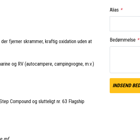
Alias
*
Bedømmelse
*
 der fjerner skrammer, kraftig oxidation uden at
le marine og RV (autocampere, campingvogne, m.v.)
INDSEND BE
 Step Compound og slutteligt nr. 63 Flagship
e mf.