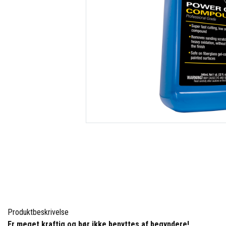
Produktbeskrivelse
Er meget kraftig og bør ikke benyttes af begyndere!