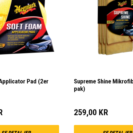
Applicator Pad (2er
Supreme Shine Mikrofib
pak)
R
259,00 KR
SE DETALJER
SE DETALJER