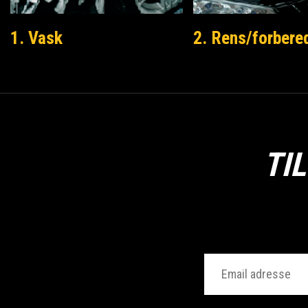
1. Vask
2. Rens/forbere
TI