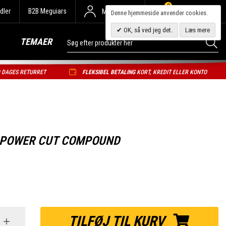
0
dler
B2B Meguiars
Min Konto
Denne hjemmeside anvender cookies.
OK, så ved jeg det.
Læs mere
TEMAER
0 DAGES RETURRET
FLEKSIBEL BETALING
KORT, KREDIT ELLER KONTO
 POWER CUT COMPOUND
TILFØJ TIL KURV