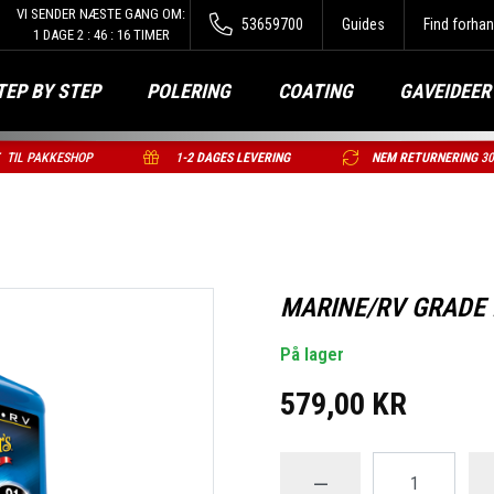
VI SENDER NÆSTE GANG OM:
53659700
Guides
Find forhan
1
DAGE
2
:
46
:
15
TIMER
TEP BY STEP
POLERING
COATING
GAVEIDEER
T
TIL PAKKESHOP
1
-2 DAGES LEVERING
NEM RETURNERING
3
MARINE/RV GRADE
På lager
579,00 KR