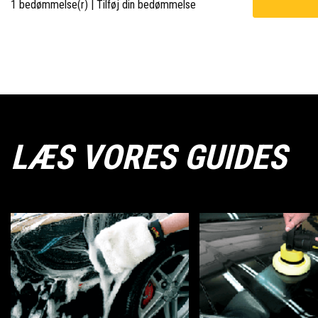
1 bedømmelse(r)
|
Tilføj din bedømmelse
LÆS VORES GUIDES