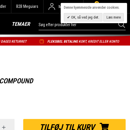
0
dler
B2B Meguiars
Min Konto
Denne hjemmeside anvender cookies.
OK, så ved jeg det.
Læs mere
TEMAER
0 DAGES RETURRET
FLEKSIBEL BETALING
KORT, KREDIT ELLER KONTO
 COMPOUND
TILFØJ TIL KURV