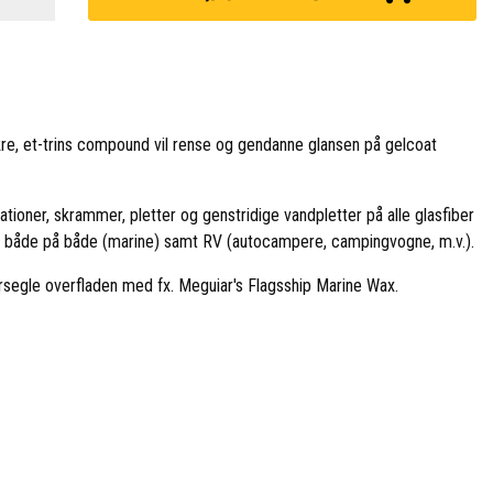
re, et-trins compound vil rense og gendanne glansen på gelcoat
tioner, skrammer, pletter og genstridige vandpletter på alle glasfiber
- både på både (marine) samt RV (autocampere, campingvogne, m.v.).
orsegle overfladen med fx. Meguiar's Flagsship Marine Wax.