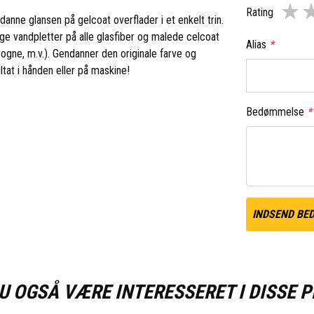
Rating
nne glansen på gelcoat overflader i et enkelt trin.
ge vandpletter på alle glasfiber og malede celcoat
Alias
*
gne, m.v.). Gendanner den originale farve og
ltat i hånden eller på maskine!
Bedømmelse
*
INDSEND BE
U OGSÅ VÆRE INTERESSERET I DISSE 