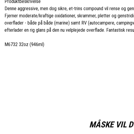
Produktbeskrivelse
Denne aggressive, men dog sikre, et-trins compound vil rense og genda
Fjerner moderate/kraftige oxidationer, skrammer, pletter og genstridi
overflader - både på både (marine) samt RV (autocampere, campingvo
efterlader en rig glans på den nu velplejede overflade. Fantastisk resu
M6732 32oz (946ml)
MÅSKE VIL D