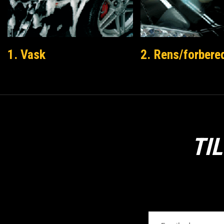
1. Vask
2. Rens/forbere
TI