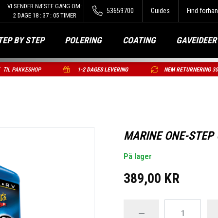
VI SENDER NÆSTE GANG OM:
53659700
Guides
Find forhan
2
DAGE
18
:
37
:
04
TIMER
TEP BY STEP
POLERING
COATING
GAVEIDEER
T
TIL PAKKESHOP
1
-2 DAGES LEVERING
NEM RETURNERING
3
MARINE ONE-STEP
På lager
389,00 KR