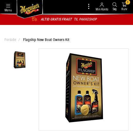
0
Søg
Kurv
Min Konto
Menu
ALTID GRATIS FRAGT
TIL PAKKESHOP
Forside
Flagship New Boat Owners Kit