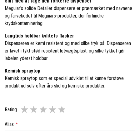
Slut med at tage den forkerte dispenser
Meguiar's solide Detailer dispensere er præmærket med navnene
og farvekodet til Meguiars-produkter, der forhindre
krydskontaminering.
Langtids holdbar kvlitets flasker
Dispenseren er kemi resistent og med silke tryk på. Dispenseren
er lavet i tykt stød resistent letvægtsplast, og silke tykket gør
labelen yderst holdbar.
Kemisk spraytop
Kemisk spraytop som er special udviklet til at kunne forstøve
produkt ud selv efter års slid og kemiske produkter.
Rating
Alias
*