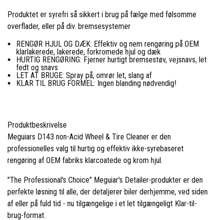
Produktet er syrefri så sikkert i brug på fælge med følsomme
overflader, eller på div. bremsesystemer
RENGØR HJUL OG DÆK: Effektiv og nem rengøring på OEM
klarlakerede, lakerede, forkromede hjul og dæk
HURTIG RENGØRING: Fjerner hurtigt bremsestøv, vejsnavs, let
fedt og snavs
LET AT BRUGE: Spray på, omrør let, slang af
KLAR TIL BRUG FORMEL: Ingen blanding nødvendig!
Produktbeskrivelse
Meguiars D143 non-Acid Wheel & Tire Cleaner er den
professionelles valg til hurtig og effektiv ikke-syrebaseret
rengøring af OEM fabriks klarcoatede og krom hjul.
"The Professional's Choice" Meguiar's Detailer-produkter er den
perfekte løsning til alle, der detaljerer biler derhjemme, ved siden
af ​​eller på fuld tid - nu tilgængelige i et let tilgængeligt Klar-til-
brug-format.