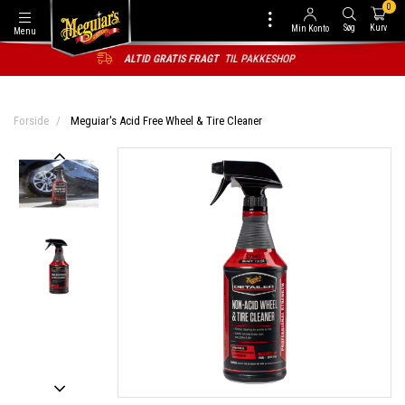
0
Søg
Kurv
Min Konto
Menu
ALTID GRATIS FRAGT
TIL PAKKESHOP
Forside
Meguiar's Acid Free Wheel & Tire Cleaner