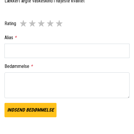
Lækkert ægte vaskeskind i højeste kvalitet
Rating
Alias
*
Bedømmelse
*
INDSEND BEDØMMELSE