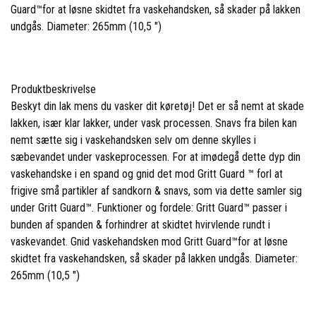
Guard™for at løsne skidtet fra vaskehandsken, så skader på lakken
undgås.
Diameter: 265mm (10,5 ")
Produktbeskrivelse
Beskyt din lak mens du vasker dit køretøj! Det er så nemt at skade
lakken, især klar lakker, under vask processen. Snavs fra bilen kan
nemt sætte sig i vaskehandsken selv om denne skylles i
sæbevandet under vaskeprocessen. For at imødegå dette dyp din
vaskehandske i en spand og gnid det mod Gritt Guard ™ forl at
frigive små partikler af sandkorn & snavs, som via dette samler sig
under Gritt Guard™. Funktioner og fordele: Gritt Guard™ passer i
bunden af spanden & forhindrer at skidtet hvirvlende rundt i
vaskevandet. Gnid vaskehandsken mod Gritt Guard™for at løsne
skidtet fra vaskehandsken, så skader på lakken undgås. Diameter:
265mm (10,5 ")