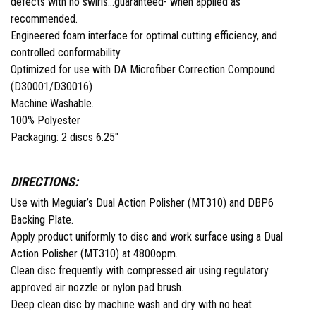
defects with no swirls…guaranteed- when applied as
recommended.
Engineered foam interface for optimal cutting efficiency, and
controlled conformability
Optimized for use with DA Microfiber Correction Compound
(D30001/D30016)
Machine Washable.
100% Polyester
Packaging: 2 discs 6.25"
DIRECTIONS:
Use with Meguiar’s Dual Action Polisher (ΜΤ310) and DBP6
Backing Plate.
Apply product uniformly to disc and work surface using a Dual
Action Polisher (ΜΤ310) at 4800opm.
Clean disc frequently with compressed air using regulatory
approved air nozzle or nylon pad brush.
Deep clean disc by machine wash and dry with no heat.