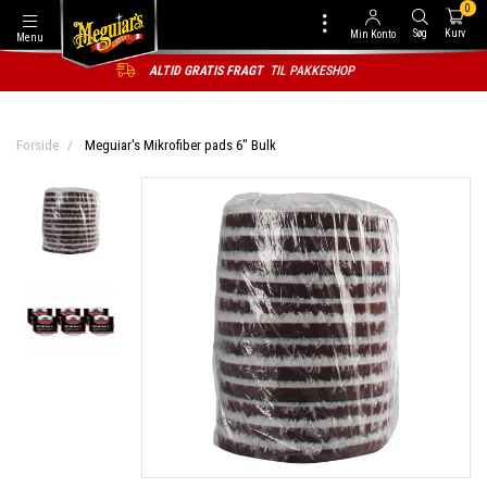
0
Søg
Kurv
Min Konto
Menu
ALTID GRATIS FRAGT
TIL PAKKESHOP
Forside
Meguiar's Mikrofiber pads 6" Bulk