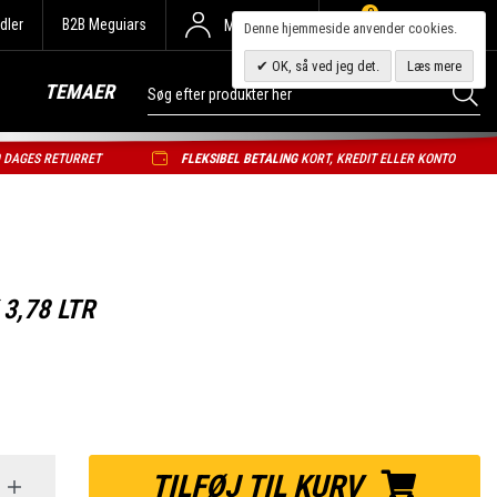
0
dler
B2B Meguiars
Min Konto
Denne hjemmeside anvender cookies.
OK, så ved jeg det.
Læs mere
TEMAER
0 DAGES RETURRET
FLEKSIBEL BETALING
KORT, KREDIT ELLER KONTO
3,78 LTR
TILFØJ TIL KURV