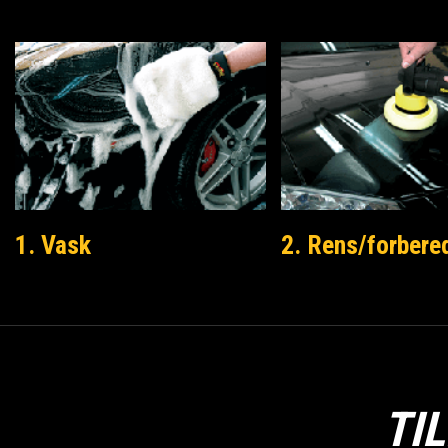
1. Vask
2. Rens/forbere
TI