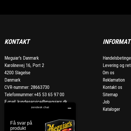
KONTAKT
INFORMAT
Meguiar's Danmark
Handelsbetinge
Karolinevej 16, Port 2
Levering og ret
4200 Slagelse
Om os
Danmark
Reklamation
CVR-nummer: 28663730
Kontakt os
Telefonnummer:
+45 53 65 97 00
Sitemap
E-mail:
kundeservice@meguiars.dk
Job
Kataloger