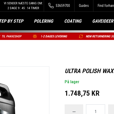
VI SENDER NÆSTE GANG OM:
53659700
Guides
Find forhan
2
DAGE
9
:
45
:
13
TIMER
TEP BY STEP
POLERING
COATING
GAVEIDEER
T
TIL PAKKESHOP
1
-2 DAGES LEVERING
NEM RETURNERING
3
ULTRA POLISH WAX 
På lager
1.748,75 KR