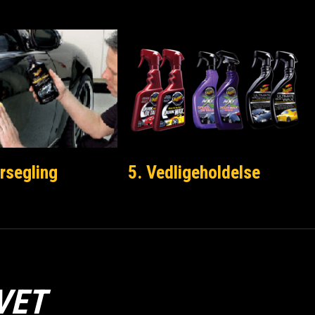
rsegling
5. Vedligeholdelse
VET